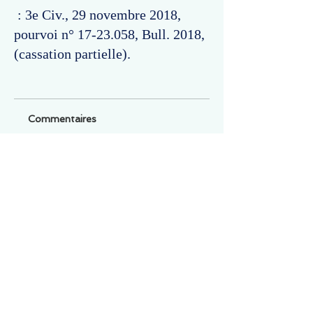
: 3e Civ., 29 novembre 2018,
pourvoi n°
17-23.058
, Bull. 2018,
(cassation partielle).
Commentaires
Un commentaire sur cette fiche ou cet arrêt ?
Partagez vos idées
Soyez le premier à rédiger un
commentaire.