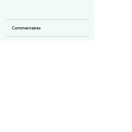
Commentaires
Un commentaire sur cette fiche ou cet arrêt ?
Partagez vos idées
Soyez le premier à rédiger un
commentaire.