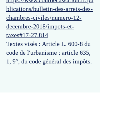
https://www.courdecassation.fr/pu
blications/bulletin-des-arrets-des-
chambres-civiles/numero-12-
decembre-2018/impots-et-
taxes#17-27.814
Textes visés : Article L. 600-8 du
code de l'urbanisme ; article 635,
1, 9°, du code général des impôts.
Commentaires
Un commentaire sur cette fiche ou cet arrêt ?