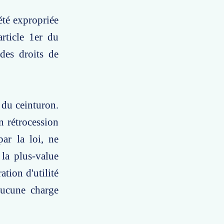
été expropriée
rticle 1er du
des droits de
 du ceinturon.
n rétrocession
par la loi, ne
 la plus-value
ation d'utilité
aucune charge