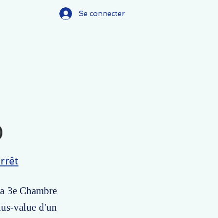
Se connecter
)
rrêt
 la 3e Chambre
plus-value d'un