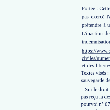
Portée : Cett
pas exercé l'
prétendre à u
L'inaction de
indemnisatio
https://www.c
civiles/nume
et-des-liber
Textes visés :
sauvegarde de
: Sur le droit
pas reçu la d
pourvoi n° 07-