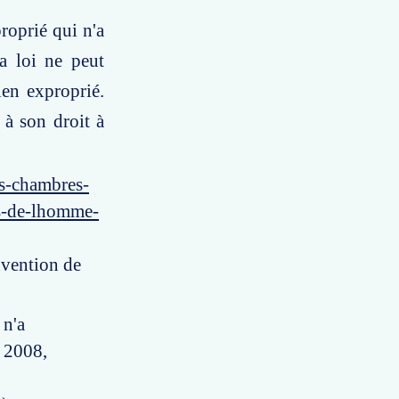
roprié qui n'a
la loi ne peut
ien exproprié.
 à son droit à
es-chambres-
ts-de-lhomme-
nvention de
 n'a
e 2008,