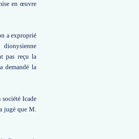
 mise en œuvre
on a exproprié
 dionysienne
t pas reçu la
D a demandé la
 société Icade
 a jugé que M.