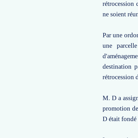
rétrocession 
ne soient réun
Par une ordon
une parcell
d'aménagemen
destination p
rétrocession 
M. D a assign
promotion dev
D était fondé 