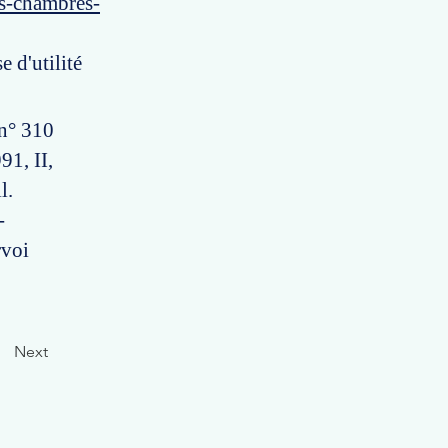
es-chambres-
 d'utilité
 n° 310
91, II,
l.
-
rvoi
Next