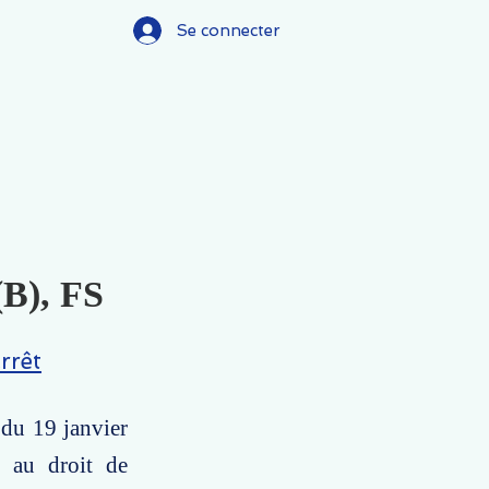
Se connecter
(B), FS
rrêt
 du 19 janvier
n au droit de