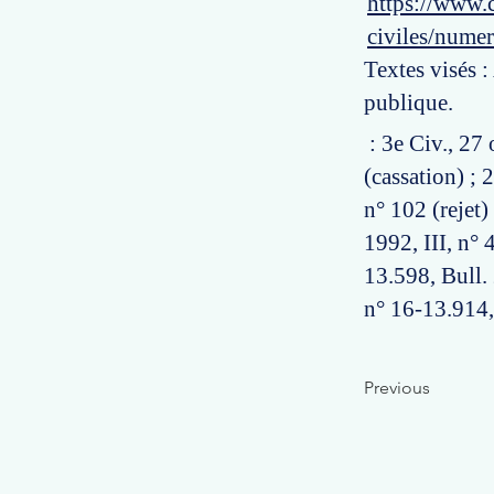
https://www.c
civiles/nume
Textes visés :
publique.
: 3e Civ., 27
(cassation) ; 
n° 102 (rejet)
1992, III, n° 
13.598, Bull. 
n° 16-13.914, 
Previous