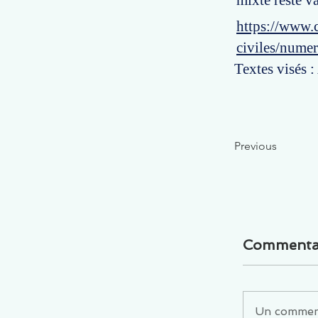
mixte reste va
https://www.c
civiles/nume
Textes visés :
Previous
Commenta
Un commenta