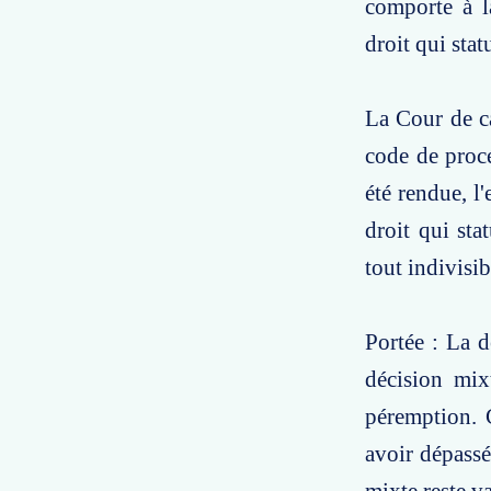
comporte à la
droit qui sta
La Cour de ca
code de procé
été rendue, l
droit qui sta
tout indivisib
Portée : La d
décision mix
péremption. C
avoir dépassé