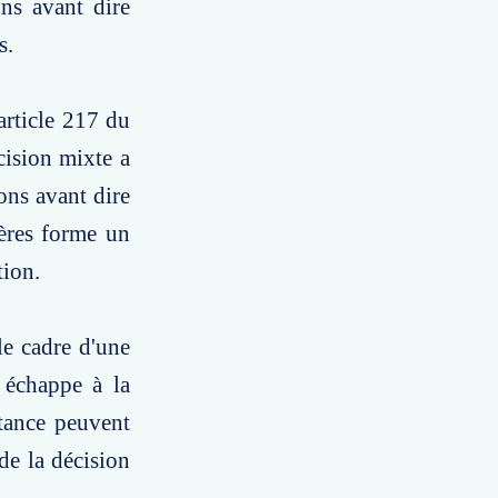
ons avant dire
s.
article 217 du
cision mixte a
ions avant dire
ières forme un
tion.
le cadre d'une
e échappe à la
stance peuvent
de la décision