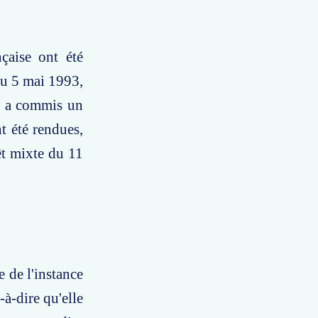
nçaise ont été
du 5 mai 1993,
et a commis un
nt été rendues,
êt mixte du 11
e de l'instance
-à-dire qu'elle