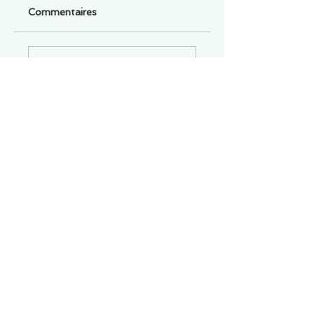
Commentaires
Un commentaire sur cette fiche ou cet arrêt ?
Partagez vos idées
Soyez le premier à rédiger un
commentaire.