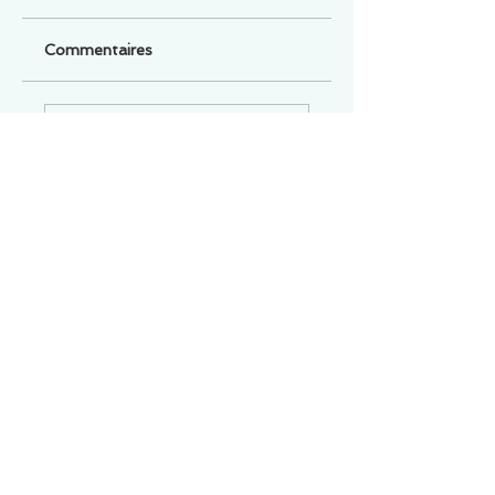
Commentaires
Un commentaire sur cette fiche ou cet arrêt ?
Partagez vos idées
Soyez le premier à rédiger un
commentaire.