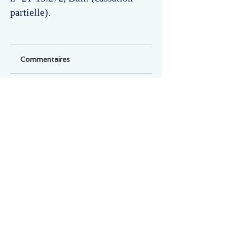
partielle).
Commentaires
Un commentaire sur cette fiche ou cet arrêt ?
Partagez vos idées
Soyez le premier à rédiger un
commentaire.