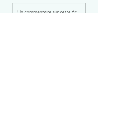
Un commentaire sur cette fiche ou cet arrêt ?
Partagez vos idées
Soyez le premier à rédiger un
commentaire.