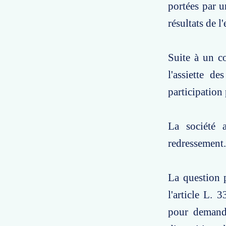
portées par u
résultats de l'
Suite à un c
l'assiette d
participation
La société a
redressement.
La question p
l'article L. 
pour demande