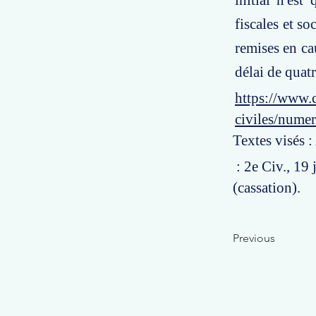
initial n'es
fiscales et s
remises en ca
délai de quat
https://www.c
civiles/nume
Textes visés :
: 2e Civ., 19 
(cassation).
Previous