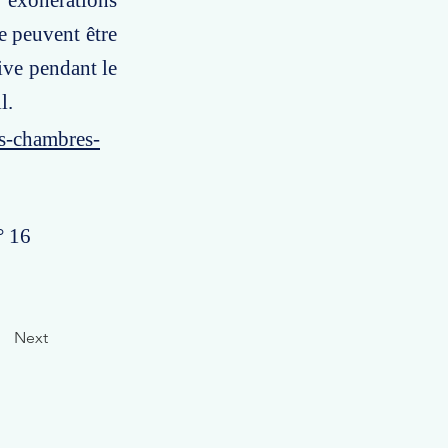
 exonérations
ne peuvent être
ive pendant le
l.
es-chambres-
° 16
Next