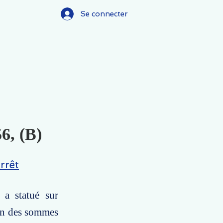
Se connecter
6, (B)
rrêt
 a statué sur
ion des sommes