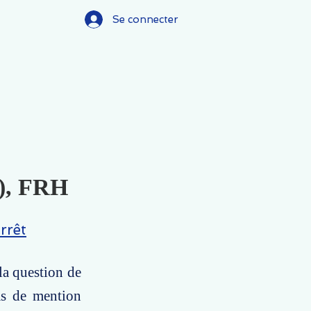
Se connecter
B), FRH
rrêt
la question de
cas de mention