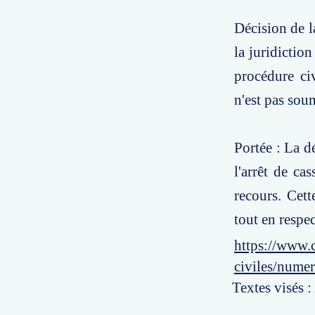
Décision de l
la juridictio
procédure civ
n'est pas sou
Portée : La dé
l'arrêt de ca
recours. Cette
tout en respec
https://www.c
civiles/nume
Textes visés :