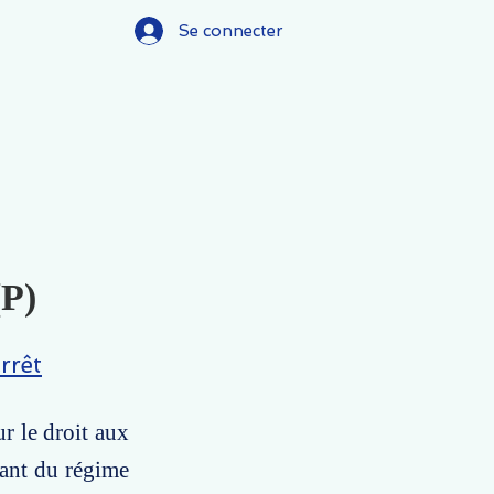
Se connecter
(P)
rrêt
r le droit aux
iant du régime