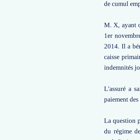
de cumul empl
M. X, ayant o
1er novembre 
2014. Il a bé
caisse prima
indemnités jo
L'assuré a sa
paiement des 
La question p
du régime de