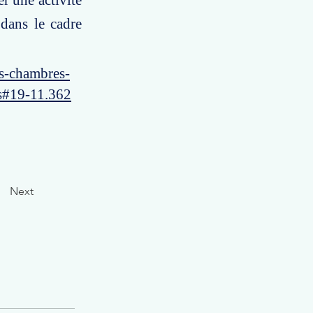
er une activité
 dans le cadre
es-chambres-
es#19-11.362
Next