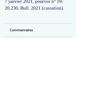
7 janvier 2021, pourvoi n°
19-
20.230
, Bull. 2021 (cassation).
Commentaires
Un commentaire sur cette fiche ou cet arrêt ?
Partagez vos idées
Soyez le premier à rédiger un
commentaire.