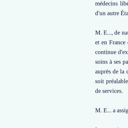
médecins libé
d'un autre Ét
M. E..., de n
et en France
continue d'ex
soins à ses p
auprès de la 
soit préalabl
de services.
M. E... a assi