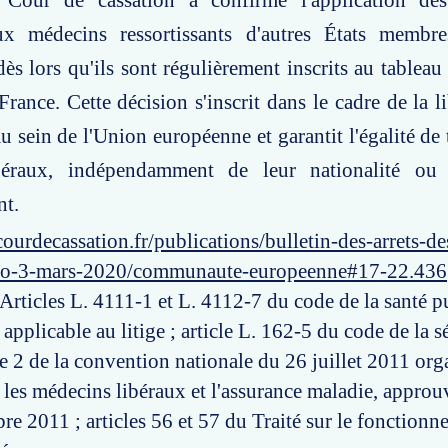
 Cour de cassation a confirmé l'application de
ux médecins ressortissants d'autres États membr
ès lors qu'ils sont régulièrement inscrits au tableau 
rance. Cette décision s'inscrit dans le cadre de la li
au sein de l'Union européenne et garantit l'égalité de
béraux, indépendamment de leur nationalité ou 
nt.
ourdecassation.fr/publications/bulletin-des-arrets-d
ero-3-mars-2020/communaute-europeenne#17-22.436
 Articles L. 4111-1 et L. 4112-7 du code de la santé 
 applicable au litige ; article L. 162-5 du code de la s
cle 2 de la convention nationale du 26 juillet 2011 org
 les médecins libéraux et l'assurance maladie, approuv
re 2011 ; articles 56 et 57 du Traité sur le fonction