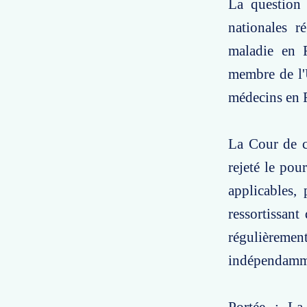
La question 
nationales r
maladie en F
membre de l'U
médecins en F
La Cour de c
rejeté le pou
applicables, 
ressortissant
régulièreme
indépendamme