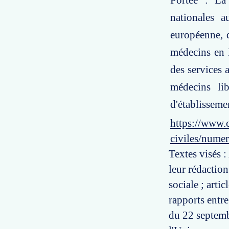
Portée : La
nationales a
européenne, d
médecins en F
des services 
médecins li
d'établisseme
https://www.c
civiles/num
Textes visés :
leur rédaction
sociale ; arti
rapports entre
du 22 septemb