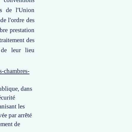
s conventions
es de l'Union
de l'ordre des
bre prestation
 traitement des
de leur lieu
es-chambres-
publique, dans
écurité
anisant les
ée par arrêté
nement de