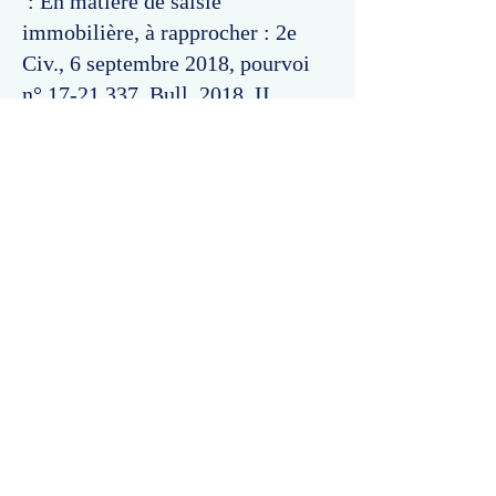
: En matière de saisie
immobilière, à rapprocher : 2e
Civ., 6 septembre 2018, pourvoi
n°
17-21.337
, Bull. 2018, II
(rejet), et l'arrêt cité.
Commentaires
Un commentaire sur cette fiche ou cet arrêt ?
Partagez vos idées
Soyez le premier à rédiger un
commentaire.