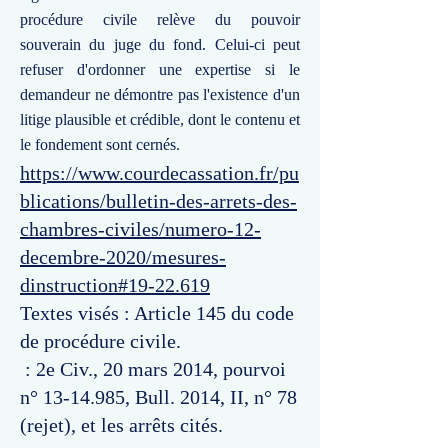
procédure civile relève du pouvoir
souverain du juge du fond. Celui-ci peut
refuser d'ordonner une expertise si le
demandeur ne démontre pas l'existence d'un
litige plausible et crédible, dont le contenu et
le fondement sont cernés.
https://www.courdecassation.fr/pu
blications/bulletin-des-arrets-des-
chambres-civiles/numero-12-
decembre-2020/mesures-
dinstruction#19-22.619
Textes visés : Article 145 du code
de procédure civile.
: 2e Civ., 20 mars 2014, pourvoi
n°
13-14.985
, Bull. 2014, II, n° 78
(rejet), et les arrêts cités.