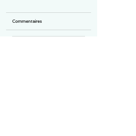
Commentaires
Un commentaire sur cette fiche ou cet arrêt ?
Partagez vos idées
Soyez le premier à rédiger un
commentaire.