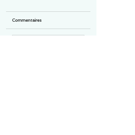
Commentaires
Un commentaire sur cette fiche ou cet arrêt ?
Partagez vos idées
Soyez le premier à rédiger un
commentaire.