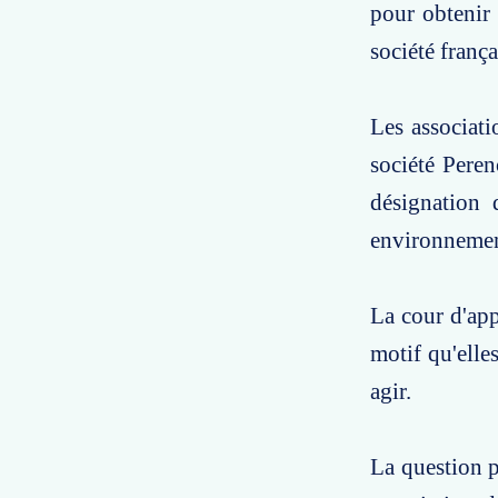
pour obtenir 
société franç
Les associati
société Peren
désignation 
environnemen
La cour d'app
motif qu'elle
agir.
La question po