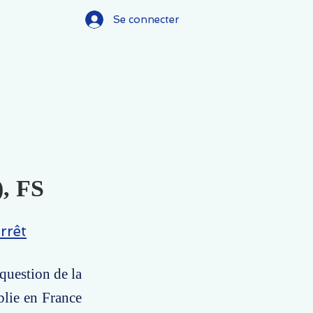
Se connecter
), FS
rrêt
 question de la
blie en France