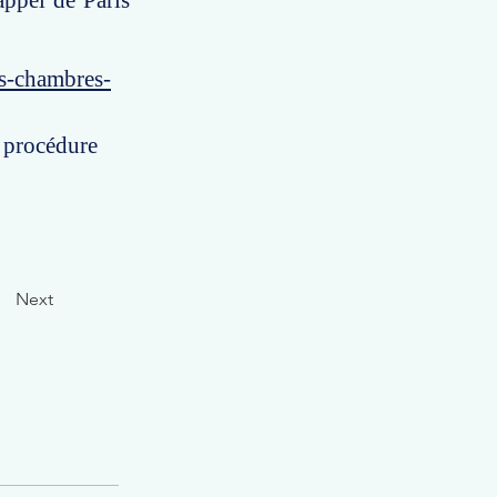
appel de Paris
es-chambres-
e procédure
Next