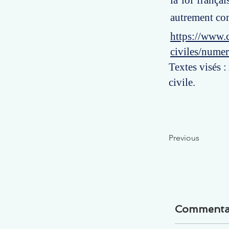
la loi frança
autrement co
https://www.c
civiles/nume
Textes visés :
civile.
Previous
Commenta