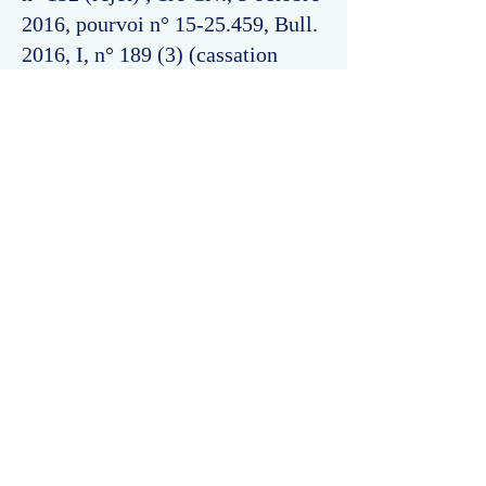
2016, pourvoi n°
15-25.459
, Bull.
2016, I, n° 189 (3) (cassation
partielle), et les arrêts cités.
Commentaires
Un commentaire sur cette fiche ou cet arrêt ?
Partagez vos idées
Soyez le premier à rédiger un
commentaire.