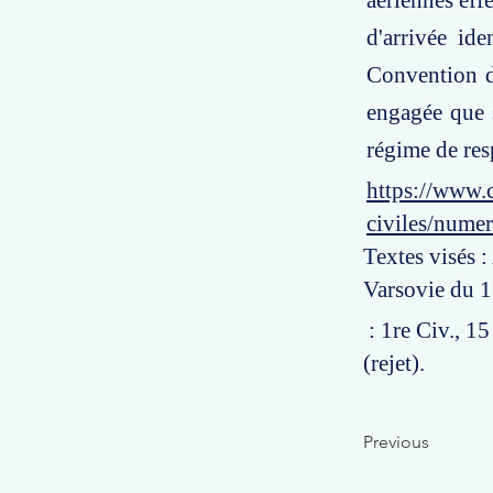
aériennes effe
d'arrivée id
Convention de
engagée que s
régime de res
https://www.c
civiles/nume
Textes visés :
Varsovie du 1
: 1re Civ., 15
(rejet).
Previous