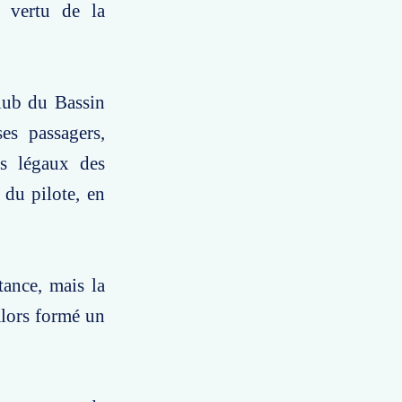
n vertu de la
club du Bassin
es passagers,
nts légaux des
 du pilote, en
tance, mais la
alors formé un