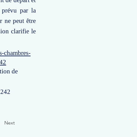
nt de départ et
 prévu par la
r ne peut être
on clarifie le
es-chambres-
842
tion de
° 242
Next