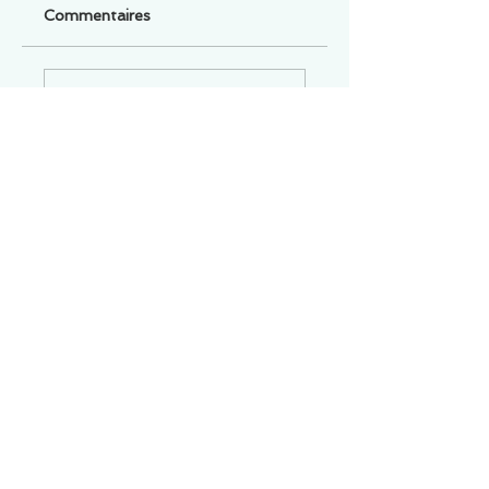
Commentaires
Un commentaire sur cette fiche ou cet arrêt ?
Partagez vos idées
Soyez le premier à rédiger un
commentaire.