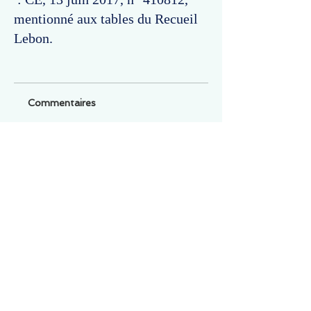
mentionné aux tables du Recueil
Lebon.
Commentaires
Un commentaire sur cette fiche ou cet arrêt ?
Partagez vos idées
Soyez le premier à rédiger un
commentaire.