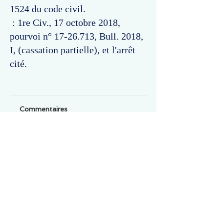
1524 du code civil.
: 1re Civ., 17 octobre 2018,
pourvoi n°
17-26.713
, Bull. 2018,
I, (cassation partielle), et l'arrêt
cité.
Commentaires
Un commentaire sur cette fiche ou cet arrêt ?
Partagez vos idées
Soyez le premier à rédiger un
commentaire.