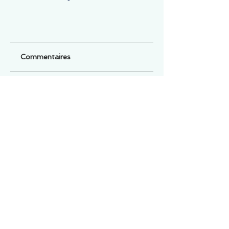
Commentaires
Un commentaire sur cette fiche ou cet arrêt ?
Partagez vos idées
Soyez le premier à rédiger un
commentaire.