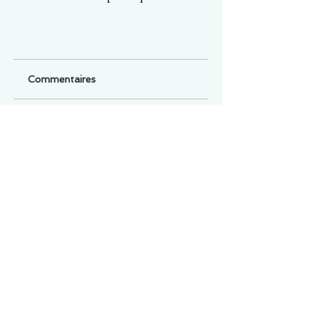
Commentaires
Un commentaire sur cette fiche ou cet arrêt ?
Partagez vos idées
Soyez le premier à rédiger un
commentaire.