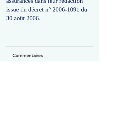
assurances dans leur rédaction
issue du décret n°
2006-1091
du
30 août 2006.
Commentaires
Un commentaire sur cette fiche ou cet arrêt ?
Partagez vos idées
Soyez le premier à rédiger un
commentaire.