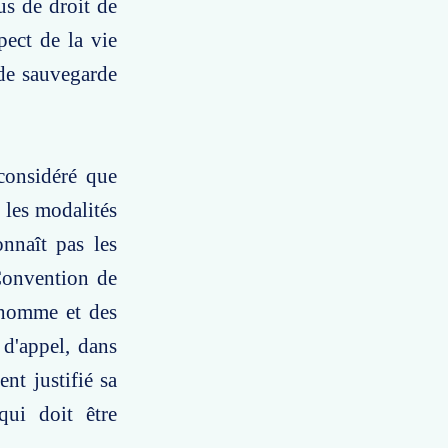
us de droit de
pect de la vie
 de sauvegarde
considéré que
r les modalités
onnaît pas les
 Convention de
'homme et des
 d'appel, dans
nt justifié sa
qui doit être