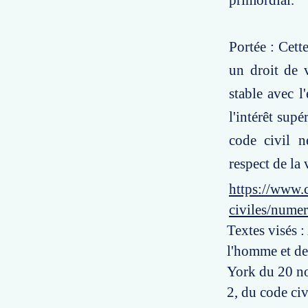
primordial.
Portée : Cett
un droit de v
stable avec l'
l'intérêt sup
code civil n
respect de la 
https://www.c
civiles/nume
Textes visés :
l'homme et de
York du 20 nov
2, du code civ