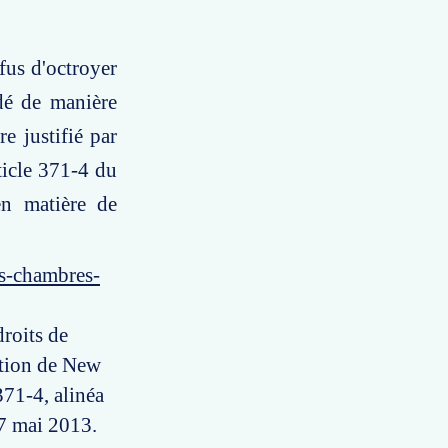
fus d'octroyer
idé de manière
re justifié par
rticle 371-4 du
en matière de
es-chambres-
droits de
ntion de New
371-4, alinéa
17 mai 2013.