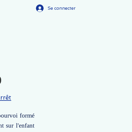
Se connecter
)
rrêt
 pourvoi formé
t sur l'enfant