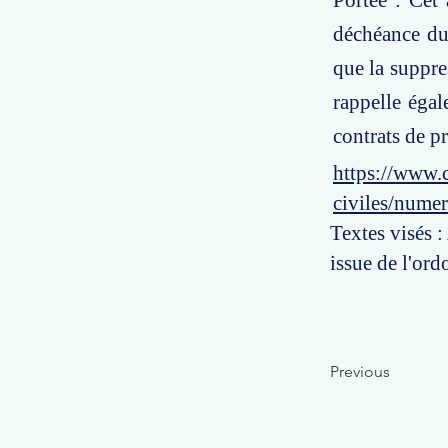
Portée : Cet 
déchéance du
que la suppres
rappelle égal
contrats de pr
https://www.c
civiles/nume
Textes visés 
issue de l'or
Previous