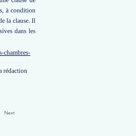
 une clause de
s, à condition
e la clause. Il
sives dans les
es-chambres-
a rédaction
Next