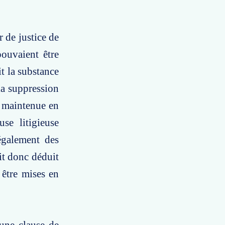
r de justice de
ouvaient être
it la substance
 la suppression
e maintenue en
use litigieuse
également des
it donc déduit
 être mises en