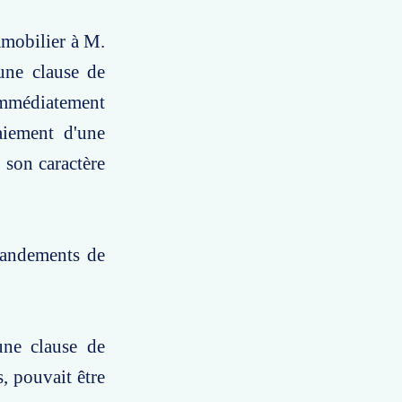
mmobilier à M.
une clause de
immédiatement
aiement d'une
 son caractère
mandements de
une clause de
, pouvait être