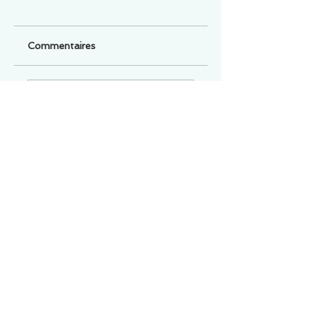
Commentaires
Un commentaire sur cette fiche ou cet arrêt ?
Partagez vos idées
Soyez le premier à rédiger un
commentaire.