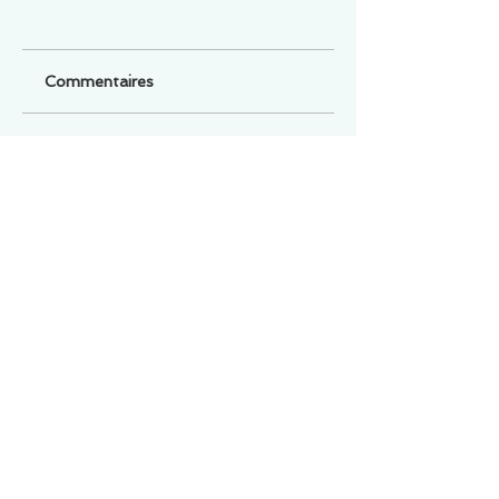
Commentaires
Un commentaire sur cette fiche ou cet arrêt ?
Partagez vos idées
Soyez le premier à rédiger un
commentaire.