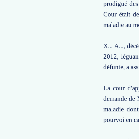
prodigué des
Cour était de
maladie au mo
X... A..., dé
2012, léguant
défunte, a as
La cour d'app
demande de M.
maladie dont
pourvoi en ca