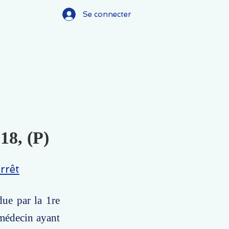
Se connecter
18, (P)
rrêt
ue par la 1re
 médecin ayant