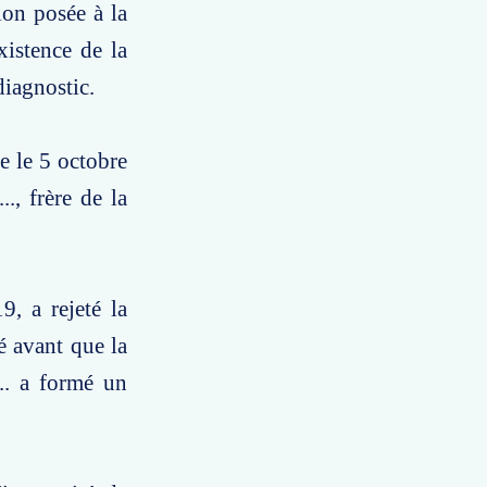
ion posée à la
xistence de la
diagnostic.
e le 5 octobre
., frère de la
9, a rejeté la
é avant que la
... a formé un