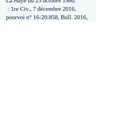
La Haye du 25 octobre 1980.
: 1re Civ., 7 décembre 2016,
pourvoi n°
16-20.858
, Bull. 2016,
n° 238 (cassation), et l'arrêt cité.
Commentaires
Un commentaire sur cette fiche ou cet arrêt ?
Partagez vos idées
Soyez le premier à rédiger un
commentaire.