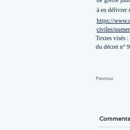
de greffe judi
à en délivrer 
https://www.c
civiles/nume
Textes visés :
du décret n°
Previous
Commenta