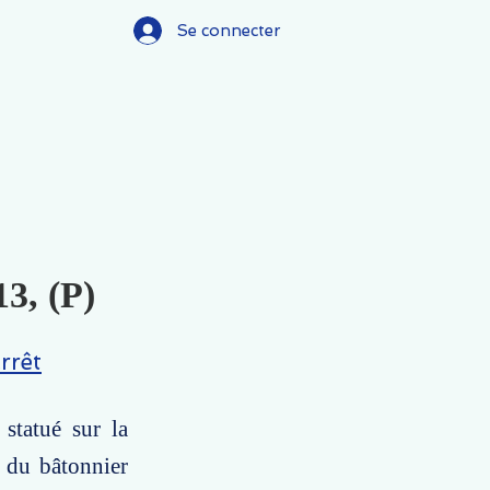
Se connecter
13, (P)
rrêt
statué sur la
n du bâtonnier