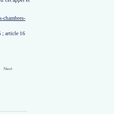
ir cet appel et
es-chambres-
; article 16
Next