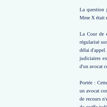
La question p
Mme X était r
La Cour de c
régularisé so
délai d'appel.
judiciaires e
d'un avocat co
Portée : Cett
un avocat con
de recours n'