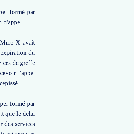
ppel formé par
n d'appel.
e Mme X avait
'expiration du
vices de greffe
cevoir l'appel
cépissé.
ppel formé par
t que le délai
ur des services