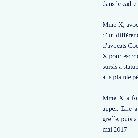
dans le cadre
Mme X, avoca
d'un différen
d'avocats Cod
X pour escroq
sursis à stat
à la plainte p
Mme X a form
appel. Elle 
greffe, puis a
mai 2017.