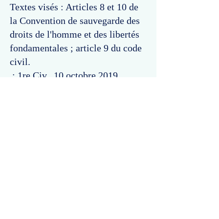
Textes visés : Articles 8 et 10 de
la Convention de sauvegarde des
droits de l'homme et des libertés
fondamentales ; article 9 du code
civil.
: 1re Civ., 10 octobre 2019,
pourvoi n°
18-21.871
, Bull. 2019,
(rejet), et les arrêts cités.
Commentaires
Un commentaire sur cette fiche ou cet arrêt ?
Partagez vos idées