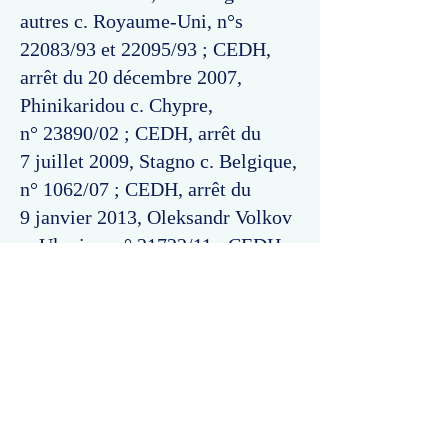
autres c. Royaume-Uni, n°s
22083/93 et 22095/93 ; CEDH,
arrêt du 20 décembre 2007,
Phinikaridou c. Chypre,
n° 23890/02 ; CEDH, arrêt du
7 juillet 2009, Stagno c. Belgique,
n° 1062/07 ; CEDH, arrêt du
9 janvier 2013, Oleksandr Volkov
c. Ukraine, n° 21722/11 ; CEDH,
arrêt du 11 mars 2014, Howald
Moor et autres c. Suisse, n°s
52067/10 et 41072/11.
Commentaires