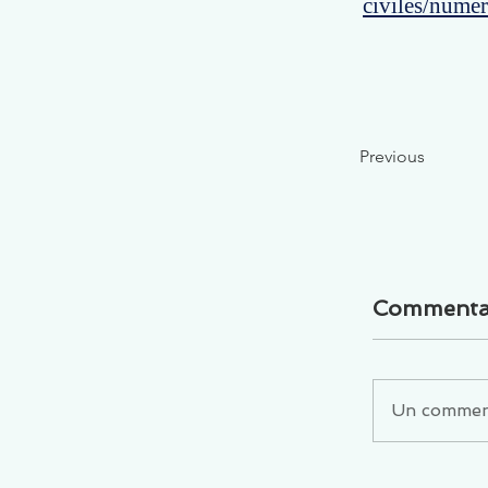
civiles/nume
Previous
Commenta
Un commenta