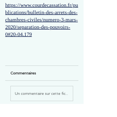
https://www.courdecassation.fr/pu
blications/bulletin-des-arrets-des-
chambres-civiles/numero-3-mars-
2020/separation-des-pouvoirs-
0#20-04.179
Commentaires
Un commentaire sur cette fiche ou cet arrêt ?
Partagez vos idées
Soyez le premier à rédiger un