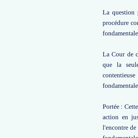
La question 
procédure cont
fondamentale d
La Cour de ca
que la seul
contentieuse
fondamentale d
Portée : Cett
action en jus
l'encontre de