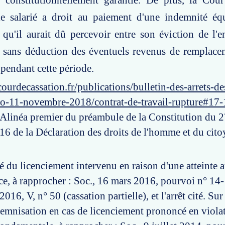
 constitutionnellement garantie. De plus, la Cour
le salarié a droit au paiement d'une indemnité équ
qu'il aurait dû percevoir entre son éviction de l'en
, sans déduction des éventuels revenus de remplace
 pendant cette période.
ourdecassation.fr/publications/bulletin-des-arrets-d
ro-11-novembre-2018/contrat-de-travail-rupture#17
: Alinéa premier du préambule de la Constitution du 
 16 de la Déclaration des droits de l'homme et du cit
té du licenciement intervenu en raison d'une atteinte a
ice, à rapprocher : Soc., 16 mars 2016, pourvoi n° 14-
016, V, n° 50 (cassation partielle), et l'arrêt cité. Sur
ndemnisation en cas de licenciement prononcé en viola