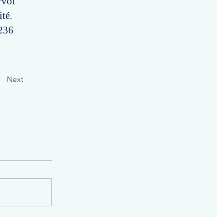
rvoi
ité.
 236
Next