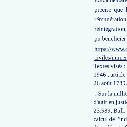
fondamentale
précise que 
rémunération 
réintégration
pu bénéficier
https://www.c
civiles/nume
Textes visés 
1946 ; article
26 août 1789.
: Sur la nulli
d'agir en just
23.589, Bull. 2
calcul de l'i