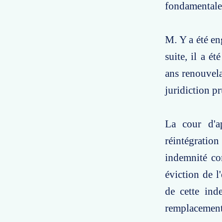
fondamentale 
M. Y a été en
suite, il a é
ans renouvela
juridiction p
La cour d'a
réintégration
indemnité cor
éviction de l
de cette ind
remplacement