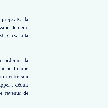
projet. Par la
ission de deux
. Y a saisi la
a ordonné la
paiement d'une
voir entre son
appel a déduit
de revenus de