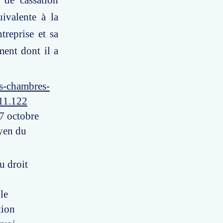
 de cassation
ivalente à la
treprise et sa
ment dont il a
es-chambres-
-11.122
27 octobre
oyen du
u droit
 le
tion