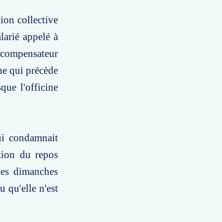
ion collective
larié appelé à
s compensateur
ne qui précède
que l'officine
ui condamnait
tion du repos
les dimanches
 qu'elle n'est