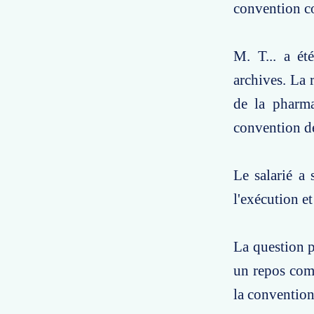
convention co
M. T... a ét
archives. La r
de la pharma
convention de 
Le salarié a 
l'exécution et
La question po
un repos comp
la convention