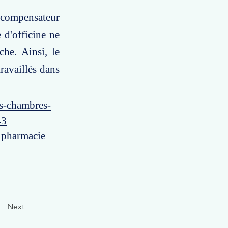
s compensateur
 d'officine ne
che. Ainsi, le
ravaillés dans
es-chambres-
43
a pharmacie
Next