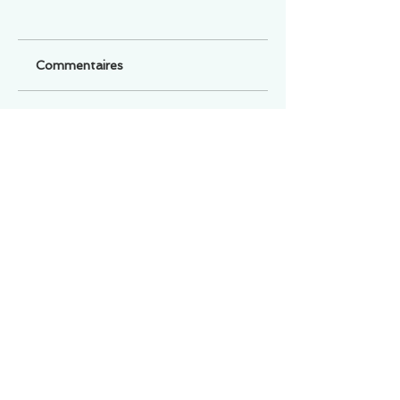
Commentaires
Un commentaire sur cette fiche ou cet arrêt ?
Partagez vos idées
Soyez le premier à rédiger un
commentaire.