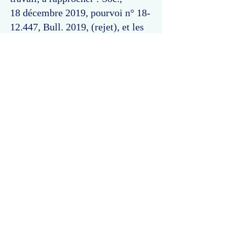
18 décembre 2019, pourvoi n°
18-
12.447
, Bull. 2019, (rejet), et les
arrêts cités.
Commentaires
Un commentaire sur cette fiche ou cet arrêt ?
Partagez vos idées
Soyez le premier à rédiger un
commentaire.