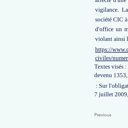
affecté d'une
vigilance. L
société CIC à
d'office un m
violant ainsi 
https://www.c
civiles/num
Textes visés :
devenu 1353, 
: Sur l'obliga
7 juillet 2009
Previous