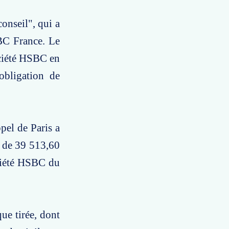
onseil", qui a
SBC France. Le
société HSBC en
obligation de
pel de Paris a
 de 39 513,60
ociété HSBC du
ue tirée, dont