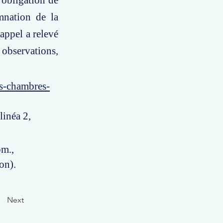
 obligation de
mnation de la
'appel a relevé
 observations,
es-chambres-
linéa 2,
om.,
on).
Next