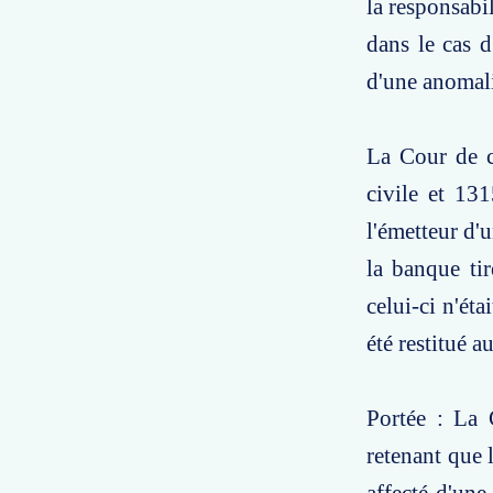
la responsabi
dans le cas d
d'une anomali
La Cour de c
civile et 13
l'émetteur d'u
la banque tir
celui-ci n'ét
été restitué au
Portée : La 
retenant que 