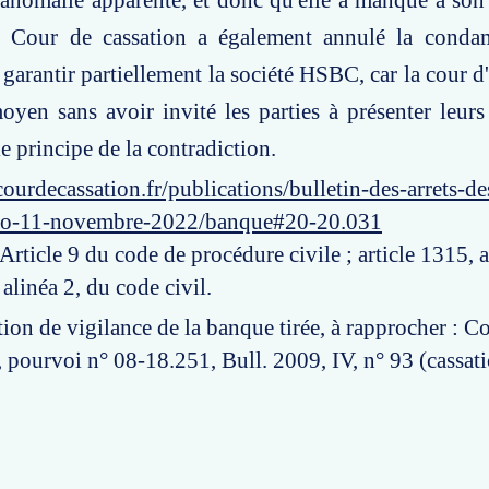
 anomalie apparente, et donc qu'elle a manqué à son
a Cour de cassation a également annulé la conda
 garantir partiellement la société HSBC, car la cour d
oyen sans avoir invité les parties à présenter leurs
le principe de la contradiction.
ourdecassation.fr/publications/bulletin-des-arrets-d
ero-11-novembre-2022/banque#20-20.031
 Article 9 du code de procédure civile ; article 1315, a
alinéa 2, du code civil.
tion de vigilance de la banque tirée, à rapprocher : C
, pourvoi n° 08-18.251, Bull. 2009, IV, n° 93 (cassati