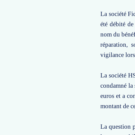
La société Fi
été débité de
nom du bénéfi
réparation, 
vigilance lor
La société HS
condamné la 
euros et a co
montant de c
La question p