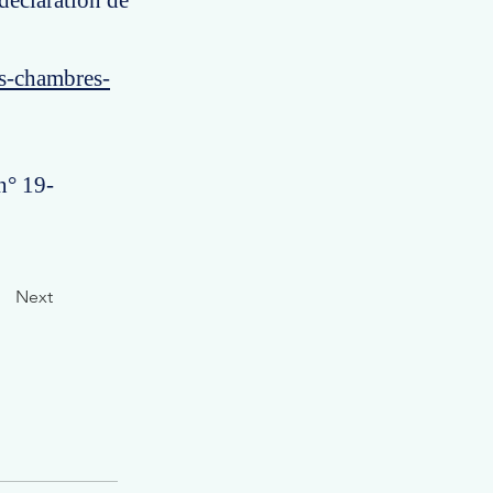
 déclaration de
es-chambres-
n° 19-
Next