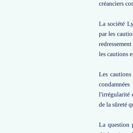
créanciers co
La société Ly
par les cauti
redressement 
les cautions 
Les cautions 
condamnées 
l'irrégularité
de la sûreté q
La question p