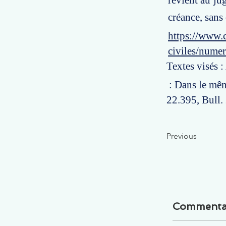
revient au ju
créance, sans 
https://www.c
civiles/nume
Textes visés 
: Dans le mêm
22.395, Bull. 
Previous
Commenta