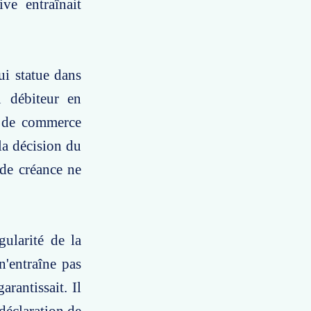
ve entraînait
ui statue dans
u débiteur en
e de commerce
la décision du
 de créance ne
gularité de la
n'entraîne pas
arantissait. Il