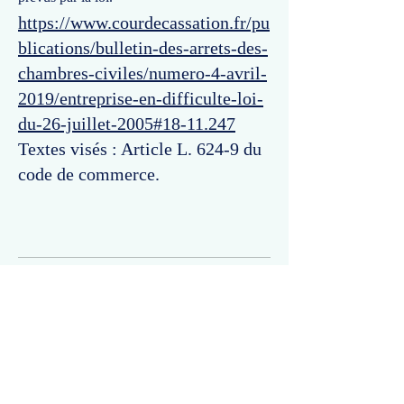
https://www.courdecassation.fr/pu
blications/bulletin-des-arrets-des-
chambres-civiles/numero-4-avril-
2019/entreprise-en-difficulte-loi-
du-26-juillet-2005#18-11.247
Textes visés : Article L. 624-9 du
code de commerce.
Commentaires
Un commentaire sur cette fiche ou cet arrêt ?