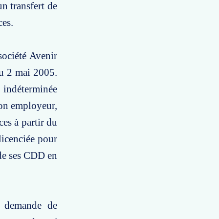
n transfert de
ces.
société Avenir
du 2 mai 2005.
 indéterminée
son employeur,
ces à partir du
licenciée pour
 de ses CDD en
e demande de