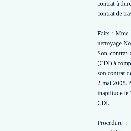
contrat à dur
contrat de tra
Faits : Mme X
nettoyage Nor
Son contrat 
(CDI) à compt
son contrat de
2 mai 2008. M
inaptitude le
CDI.
Procédure :