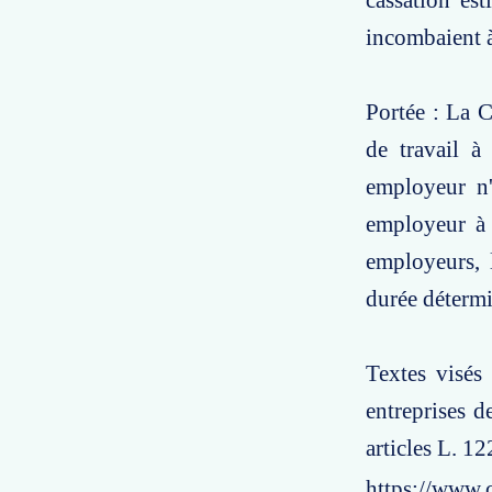
cassation es
incombaient à
Portée : La C
de travail à
employeur n'
employeur à l
employeurs, 
durée détermi
Textes visés 
entreprises d
articles L. 1
https://www.