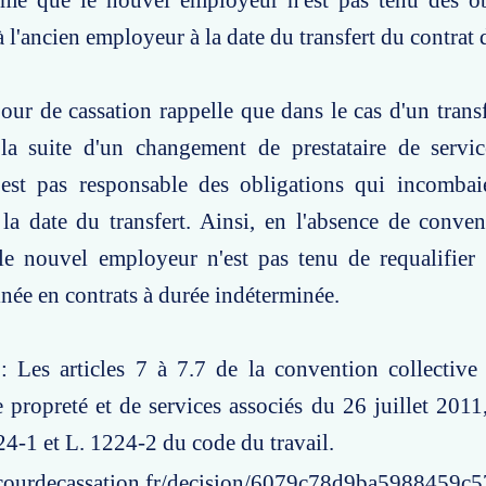
time que le nouvel employeur n'est pas tenu des ob
 l'ancien employeur à la date du transfert du contrat d
our de cassation rappelle que dans le cas d'un transf
 la suite d'un changement de prestataire de servic
est pas responsable des obligations qui incombaie
a date du transfert. Ainsi, en l'absence de conven
le nouvel employeur n'est pas tenu de requalifier 
née en contrats à durée indéterminée.
: Les articles 7 à 7.7 de la convention collective
e propreté et de services associés du 26 juillet 2011,
224-1 et L. 1224-2 du code du travail.
courdecassation.fr/decision/6079c78d9ba5988459c