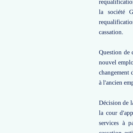
requalificat
la société
requalificat
cassation.
Question de d
nouvel employ
changement de
à l'ancien emp
Décision de l
la cour d'ap
services à 