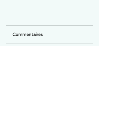
Commentaires
Un commentaire sur cette fiche ou cet arrêt ?
Partagez vos idées
Soyez le premier à rédiger un
commentaire.