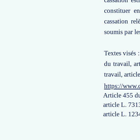
cassation es
constituer e
cassation re
soumis par les
Textes visés 
du travail, a
travail, artic
https://www.
Article 455 du
article L. 731
article L. 123