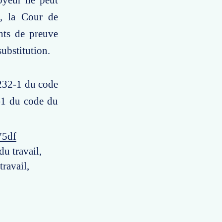
oyeur ne peut
n, la Cour de
nts de preuve
substitution.
1232-1 du code
1-1 du code du
75df
du travail,
travail,