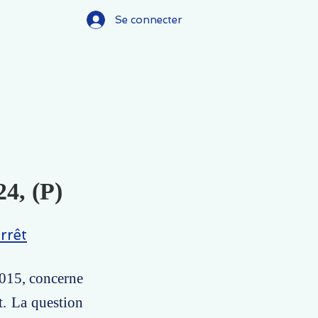
Se connecter
24, (P)
rrêt
2015, concerne
t. La question