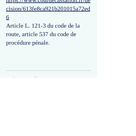
https://www.courdecassation.fr/de
cision/613fe8ca921b201015a72ed
6
Article L. 121-3 du code de la
route, article 537 du code de
procédure pénale.
Commentaires
Un commentaire sur cette fiche ou cet arrêt ?
Partagez vos idées
Soyez le premier à rédiger un
commentaire.