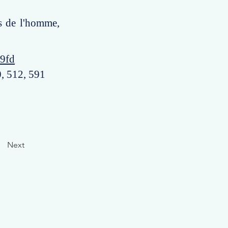
ts de l'homme,
99fd
0, 512, 591
Next