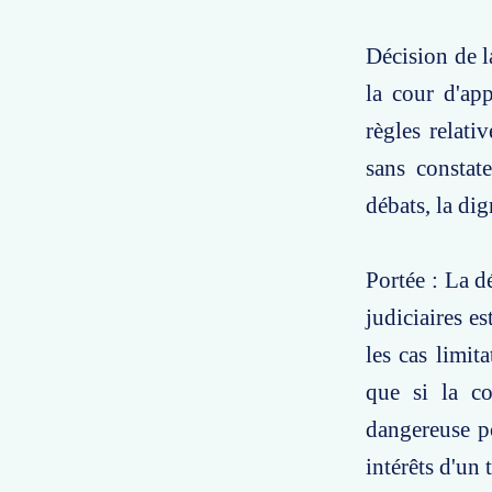
Décision de l
la cour d'ap
règles relati
sans constate
débats, la dig
Portée : La d
judiciaires es
les cas limit
que si la co
dangereuse po
intérêts d'un t